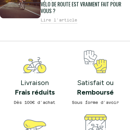
son intégration totale des câbles,
VÉLO DE ROUTE EST VRAIMENT FAIT POUR
c'est la machine de compétition
VOUS ?
idéale pour les cyclistes cherchant
à maximiser leur vitesse sur tous
les terrains.
Lire l'article
Livraison
Satisfait ou
Frais réduits
Remboursé
Dès 100€ d’achat
Sous forme d’avoir