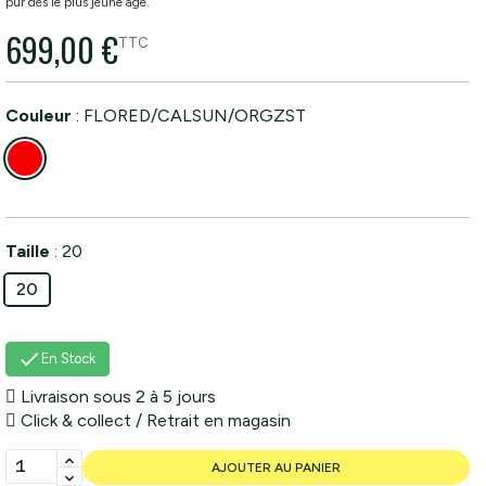
pur dès le plus jeune âge.
699,00 €
TTC
Couleur
:
FLORED/CALSUN/ORGZST
Taille
:
20
20

En Stock
Livraison sous 2 à 5 jours
Click & collect / Retrait en magasin
AJOUTER AU PANIER