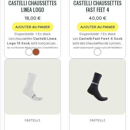
CASTELLI CHAUSSETTES
CASTELLI CHAUSSETTES
LINEA LOGO
FAST FEET 4
18,00 €
40,00 €
AJOUTER AU PANIER
AJOUTER AU PANIER
Disponibilité:
1 En stock
Disponibilité:
1 En stock
Les chaussettes
Castelli Linea
Les
Castelli Fast Feet 4 Sock
Logo 15 Sock
sont conçues pour
sont des chaussettes de cyclisme
le cyclisme féminin en conditions
spécialement conçues et testées
estivales. Fabriquées à partir d'un
pour l'aérodynamisme. La partie
mélange de nylon hautement
jambe est réalisée en Lycra®
respirant (90 % polyamide, 10 %
rainuré afin de réduire la
élasthanne), elles offrent un
résistance à l'air, tandis que la
maintien précis grâce à une
partie pied reprend la conception
construction multi-textures. Avec
de la chaussette Rosso Corsa pour
une hauteur de tige de 15 cm et
le confort dans la chaussure. Une
un poids de seulement 50 g, elles
bande de maintien en
conviennent aux sorties par
polyuréthane assure leur stabilité
températures comprises entre 10
en position. Poids : 50 g, coupe
°C et 38 °C.
Race.
CASTELLI
CASTELLI