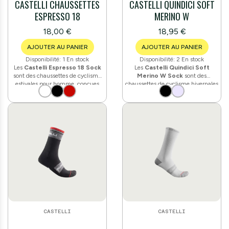
CASTELLI CHAUSSETTES
CASTELLI QUINDICI SOFT
ESPRESSO 18
MERINO W
18,00 €
18,95 €
AJOUTER AU PANIER
AJOUTER AU PANIER
Disponibilité:
1 En stock
Disponibilité:
2 En stock
Les
Castelli Espresso 18 Sock
Les
Castelli Quindici Soft
sont des chaussettes de cyclisme
Merino W Sock
sont des
estivales pour homme, conçues
chaussettes de cyclisme hivernales
pour compléter les tenues de la
pour femme, fabriquées à partir
collection Espresso. Fabriquées à
d'un mélange de
laine mérinos
partir d'un mélange de nylon et
(65 % laine mérinos, 20 % nylon,
d'élasthanne (85 % / 15 %), elles
15 % élasthanne). Douces et
offrent une construction respirante
thermorégulatrices, elles intègrent
et résistante pour n'importe quelle
une bande de soutien de la voûte
sortie à vélo. Hauteur de tige de 18
plantaire et un renfort en nylon au
cm, poids de 50 g
talon et aux orteils pour une
meilleure durabilité. Hauteur de
tige : 15 cm.
CASTELLI
CASTELLI