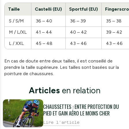
Taille
Castelli (EU)
Sportful (EU)
Fingerscro
S / S/M
36 – 40
36 – 39
35 – 38
M / L/XL
41 – 44
40 – 42
39 – 42
L / XXL
45 – 48
43 – 46
43 – 46
En cas de doute entre deux tailles, il est conseillé de
prendre la taille supérieure. Les tailles sont basées sur la
pointure de chaussures.
Articles
en relation
CHAUSSETTES : ENTRE PROTECTION DU
PIED ET GAIN AÉRO LE MOINS CHER
Lire l'article