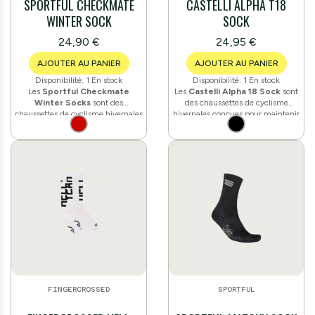
SPORTFUL CHECKMATE
CASTELLI ALPHA T18
WINTER SOCK
SOCK
24,90 €
24,95 €
AJOUTER AU PANIER
AJOUTER AU PANIER
Disponibilité:
1 En stock
Disponibilité:
1 En stock
Les
Sportful Checkmate
Les
Castelli Alpha 18 Sock
sont
Winter Socks
sont des
des chaussettes de cyclisme
chaussettes de cyclisme hivernales
hivernales conçues pour maintenir
offrant un maximum de protection
le confort des pieds par temps
thermique pour une faible
froid. Fabriquées à partir d'un
épaisseur. Leur structure intègre
mélange
PrimaLoft®/laine
du fil
PrimaLoft®
pour l'isolation,
mérinos
, elles intègrent une
associé à du polyester, du
bande de maintien de la voûte
polyamide et de l'élasthanne pour
plantaire, un talon et une pointe
la respirabilité, le confort et
renforcés en nylon pour une
l'ajustement. Composition : 55 %
meilleure durabilité, ainsi qu'une
polyester, 35 % polyamide, 10 %
bande réfléchissante
à l'arrière
élasthanne.
pour la visibilité. Hauteur de tige
de 18 cm, poids de 69 g, coupe
Regular.
FINGERCROSSED
SPORTFUL