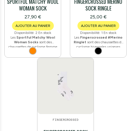
SPORTFUL MATCHY WOOL
FINGERCROSSED MERINO
WOMAN SOCK
SOCK RINGLE
27,90 €
25,00 €
AJOUTER AU PANIER
AJOUTER AU PANIER
Disponibilité:
2 En stock
Disponibilité:
1 En stock
Les
Sportful Matchy Wool
Les
Fingerscrossed #Merino
Woman Socks
sont des
Ringlet
sont des chaussettes de
chaussettes de cyclisme femme
cyclisme hivernales unisexes
en
laine mérinos
(70 % laine, 25
fabriquées à partir d'un mélange
% polyamide, 5 % élasthanne).
haute qualité à base de
laine
Elles offrent une excellente
mérinos (67 %)
.
isolation thermique par temps
Thermorégulatrices, anti-odeurs et
froid tout en restant confortables
à séchage rapide, elles intègrent
par temps plus doux, grâce aux
une semelle renforcée et des
propriétés naturelles de régulation
éléments réfléchissants pour la
thermique de la laine mérinos.
visibilité. Composition : 67 % laine
mérinos, 19 % polyamide, 11 %
polyamide multifilament, 2 %
élasthanne, 1 % autre (fil
réfléchissant). Fabriquées en
Europe.
FINGERCROSSED