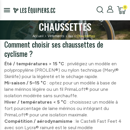
menu
CHAUSSETTES
Accueil
Vêtements
Bas
Chaussettes
Comment choisir ses chaussettes de
cyclisme ?
Été / températures > 15 °C
: privilégiez un modèle en
polypropylène (PROLEN®) ou nylon technique (Meryl®
Skinlife) pour la légèreté et le séchage rapide.
Mi-saison / 5–15 °C
: optez pour un modèle à base de
laine mérinos légère ou un fil PrimaLoft® pour une
isolation modérée sans surchauffe.
Hiver / températures < 5 °C
: choisissez un modèle à
fort pourcentage de laine mérinos ou intégrant du
PrimaLoft® pour une isolation maximale.
Compétition / aérodynamisme
: le Castelli Fast Feet 4
avec son Lycra® rainuré est le seul modèle