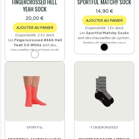
FINGERCROSSED HELL
SPORTFUL MATCHY SOCK
YEAH SOCK
14,90 €
20,00 €
AJOUTER AU PANIER
AJOUTER AU PANIER
Disponibilité:
1 En stock
Les
Sportful Matchy Socks
Disponibilité:
2 En stock
sont des chaussettes de cyclisme
Les
Fingerscrossed #666 Hell
légères et respirantes pour
Yeah 3.0 White
sont des
homme. Confectionnées en fil
chaussettes de cyclisme route
Meryl® Skinlife®
aux propriétés
issues de la collection
antibactériennes (90 %
emblématique Hell Yeah de la
polyamide, 10 % élasthanne), elles
marque. Fabriquées en fil
offrent confort et respect de la
PROLEN®
(93 % polypropylène,
peau lors des sorties à vélo. Avec
7 % élasthanne), elles n'absorbent
une hauteur de tige de
18 cm
et
pas l'humidité et maintiennent les
un design monochrome, elles
pieds frais et secs. Le talon et la
complètent et valorisent toutes les
pointe sont
triple renforcés
tenues de cyclisme.
pour une durabilité maximale, et
la zone pied est construite en
mesh léger pour une ventilation
optimale.
SPORTFUL
FINGERCROSSED