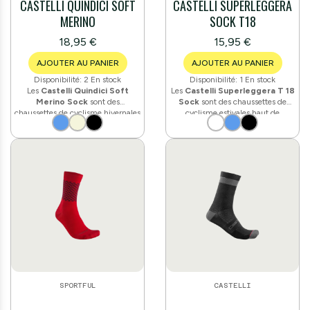
CASTELLI QUINDICI SOFT
CASTELLI SUPERLEGGERA
MERINO
SOCK T18
18,95 €
15,95 €
AJOUTER AU PANIER
AJOUTER AU PANIER
Disponibilité:
2 En stock
Disponibilité:
1 En stock
Les
Castelli Quindici Soft
Les
Castelli Superleggera T 18
Merino Sock
sont des
Sock
sont des chaussettes de
chaussettes de cyclisme hivernales
cyclisme estivales haut de
conçues pour les sorties par temps
gamme. Fabriquées en fil
Meryl®
frais et froid. Fabriquées en
laine
Skinlife
avec ions d'argent
mérinos
, elles sont à la fois
antibactériens, elles intègrent un
isolantes et respirantes. Avec une
mesh ultra-léger sur la cheville et
protection sur toute la longueur et
le dessus du pied pour une
une tige de
15 cm
, elles offrent
ventilation maximale par temps
confort et maintien pendant les
chaud. La construction
200
sorties hivernales. Poids : 63 g.
aiguilles
assure une élasticité
optimale. Hauteur de tige : 18 cm.
Poids : 48 g.
SPORTFUL
CASTELLI