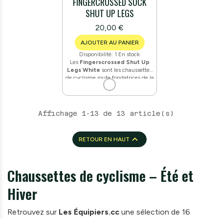
FINGERCROSSED SOCK
SHUT UP LEGS
20,00 €
AJOUTER AU PANIER
Disponibilité:
1 En stock
Les
Fingerscrossed Shut Up
Legs White
sont les chaussettes
de cyclisme route fondatrices de la
marque. Fabriquées avec le fil
PROLEN®
(93 % polypropylène,
7 % élasthanne), elles combinent
maintien compressif, séchage
Affichage 1-13 de 13 article(s)
rapide, respirabilité et régulation
thermique. Le talon et la pointe
sont
triple renforcés
pour une

RETOUR EN HAUT
durabilité accrue, et la zone pied
est construite en mesh léger pour
une ventilation optimale.
Chaussettes de cyclisme – Été et
Hiver
Retrouvez sur
Les Équipiers.cc
une sélection de 16