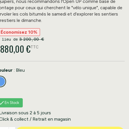
uipiers, nous recommandons l'Open UP comme base de
ntage pour ceux qui cherchent le "vélo unique", capable de
rvoler les cols bitumés le samedi et d'explorer les sentiers
restiers le dimanche.
Économisez 10%
3 200,00 €
 880,00 €
TTC
ouleur
:
Bleu

En Stock
Livraison sous 2 à 5 jours
Click & collect / Retrait en magasin