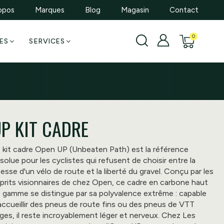
opos
Marques
Blog
Magasin
Contact
ES
SERVICES
P KIT CADRE
 kit cadre Open UP (Unbeaten Path) est la référence
solue pour les cyclistes qui refusent de choisir entre la
tesse d'un vélo de route et la liberté du gravel. Conçu par les
prits visionnaires de chez Open, ce cadre en carbone haut
 gamme se distingue par sa polyvalence extrême : capable
accueillir des pneus de route fins ou des pneus de VTT
rges, il reste incroyablement léger et nerveux. Chez Les