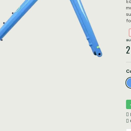
Éq
mo
su
fo
2
C