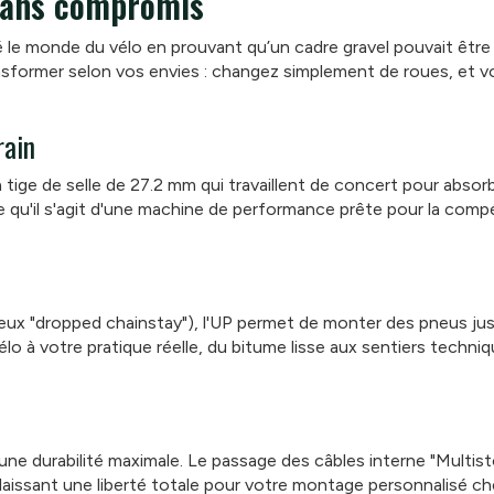
 sans compromis
le monde du vélo en prouvant qu’un cadre gravel pouvait être a
ansformer selon vos envies : changez simplement de roues, et v
rain
a tige de selle de 27.2 mm qui travaillent de concert pour abso
lle qu'il s'agit d'une machine de performance prête pour la compé
meux "dropped chainstay"), l'UP permet de monter des pneus ju
o à votre pratique réelle, du bitume lisse aux sentiers techniq
ne durabilité maximale. Le passage des câbles interne "Multisto
laissant une liberté totale pour votre montage personnalisé ch