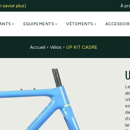
n savoir plus
)
À pr
ANTS
EQUIPEMENTS
VÊTEMENTS
ACCESSOIR
Accueil
Vélos
UP KIT CADRE
U
Le
ab
vi
es
de
d'
la