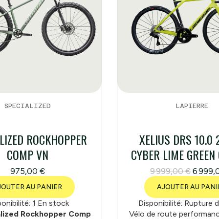
SPECIALIZED
LAPIERRE
ALIZED ROCKHOPPER
XELIUS DRS 10.0 
COMP VN
CYBER LIME GREEN
975,00 €
9 999,00 €
6 999,
JOUTER AU PANIER
AJOUTER AU PANI
onibilité:
1 En stock
Disponibilité:
Rupture d
alized Rockhopper Comp
Vélo de route performanc