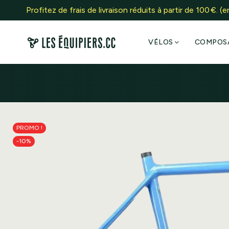
Profitez de frais de livraison réduits à partir de 100 €. (
e
VÉLOS
COMPOS
PROMO !
-10%