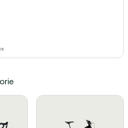
cs.
orie